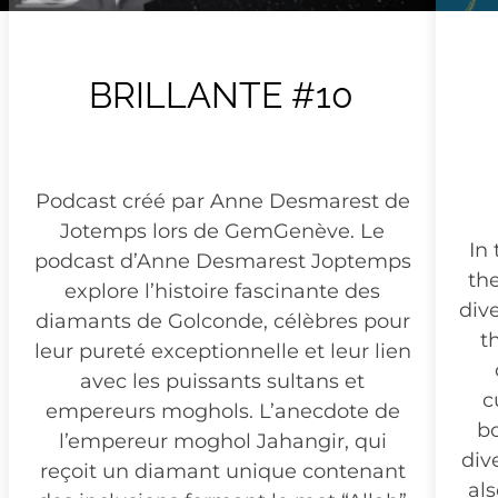
BRILLANTE #10
Podcast créé par Anne Desmarest de
Jotemps lors de GemGenève. Le
In 
podcast d’Anne Desmarest Joptemps
th
explore l’histoire fascinante des
div
diamants de Golconde, célèbres pour
t
leur pureté exceptionnelle et leur lien
avec les puissants sultans et
c
empereurs moghols. L’anecdote de
bo
l’empereur moghol Jahangir, qui
div
reçoit un diamant unique contenant
als