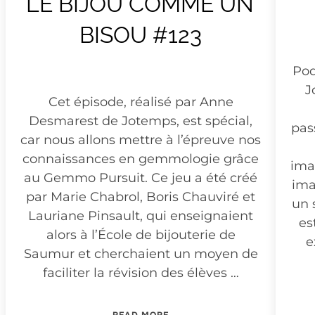
LE BIJOU COMME UN
BISOU #123
Pod
J
Cet épisode, réalisé par Anne
Desmarest de Jotemps, est spécial,
pas
car nous allons mettre à l’épreuve nos
connaissances en gemmologie grâce
imag
au Gemmo Pursuit. Ce jeu a été créé
ima
par Marie Chabrol, Boris Chauviré et
un 
Lauriane Pinsault, qui enseignaient
es
alors à l’École de bijouterie de
e
Saumur et cherchaient un moyen de
faciliter la révision des élèves …
EMGENÈVE #9”
“LE BIJOU COMME UN BISOU #