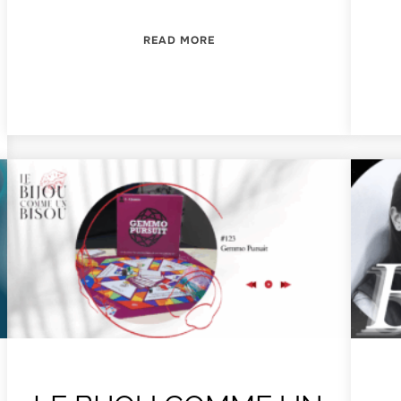
“LES UNIVERS DE GEMGENÈVE 
READ MORE
MGENÈVE #12”