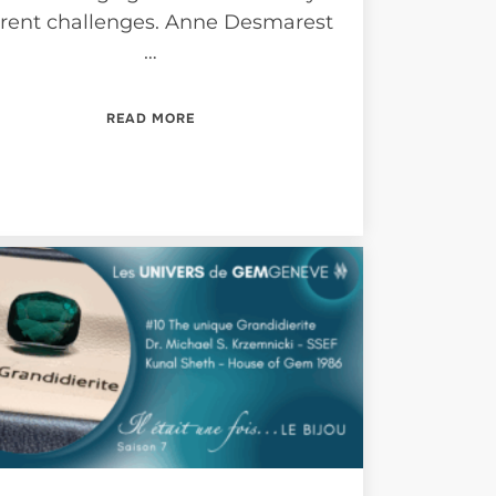
rrent challenges. Anne Desmarest
…
“LES UNIVERS DE GEMGENÈVE #13”
READ MORE