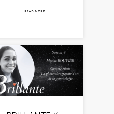
#11”
“LES UNIVERS DE GEMGENÈVE #10”
READ MORE