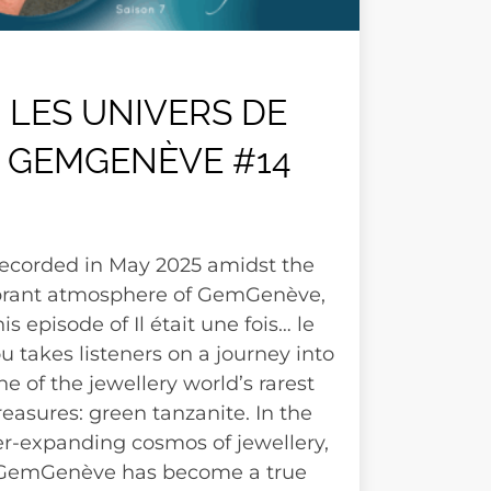
LES UNIVERS DE
GEMGENÈVE #14
ecorded in May 2025 amidst the
brant atmosphere of GemGenève,
his episode of Il était une fois… le
ou takes listeners on a journey into
ne of the jewellery world’s rarest
reasures: green tanzanite. In the
er-expanding cosmos of jewellery,
GemGenève has become a true