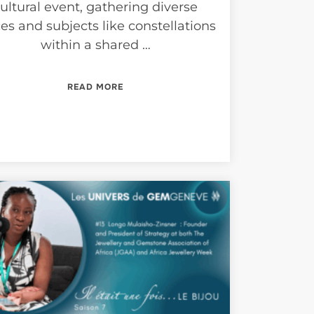
ultural event, gathering diverse
es and subjects like constellations
within a shared …
#15”
“LES UNIVERS DE GEMGENÈVE #14”
READ MORE