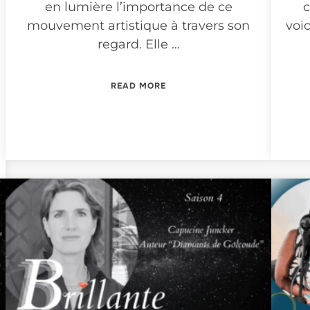
en lumière l’importance de ce
c
mouvement artistique à travers son
voic
regard. Elle …
“LES UNIVERS DE GEMGENÈVE 
READ MORE
MGENÈVE #16”