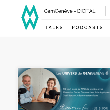
Skip
to
GemGenève - DIGITAL
content
TALKS
PODCASTS