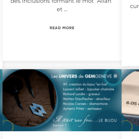
des inclusions formant le mot “Allah”
cu
et …
“BRILLANTE #10”
READ MORE