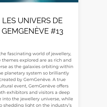
LES UNIVERS DE
GEMGENÈVE #13
the fascinating world of jewellery,
e themes explored are as rich and
erse as the galaxies orbiting within
he planetary system so brilliantly
created by GemGenève. A true
ultural event, GemGenève offers
th exhibitors and visitors a deep
e into the jewellery universe, while
o shedding light on the industry’s