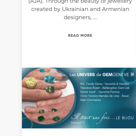
(AJA). Through the beauty of jewellery
created by Ukrainian and Armenian
designers, …
“BRILLANTE #11”
READ MORE