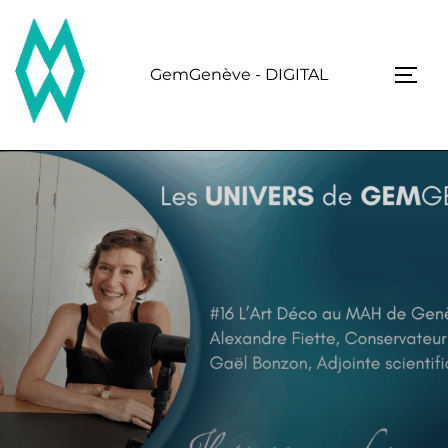
Skip
to
content
GemGenève - DIGITAL
TOGG