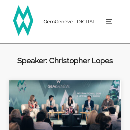
Skip
to
content
GemGenève - DIGITAL
TOGGLE 
Speaker:
Christopher Lopes