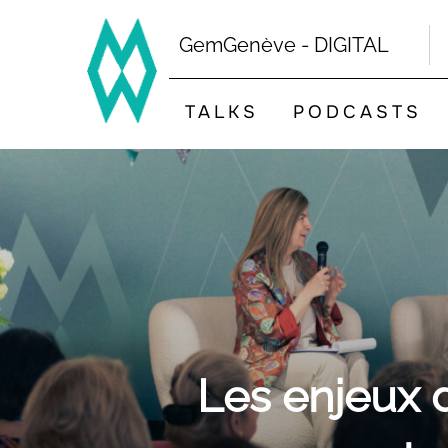
Skip
to
GemGenève - DIGITAL
content
TALKS
PODCASTS
Les enjeux d