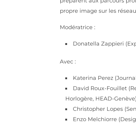
préparent aux parcours profe
propre image sur les réseaux
Modératrice :
Donatella Zappieri (Expe
Avec :
Katerina Perez (Journal
David Roux-Fouillet (Re
Horlogère, HEAD-Genève
Christopher Lopes (Sen
Enzo Melchiorre (Desig