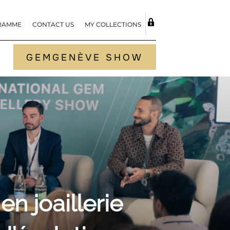
RAMME
CONTACT US
MY COLLECTIONS
TOGGLE S
GEMGENÈVE SHOW
n joaillerie