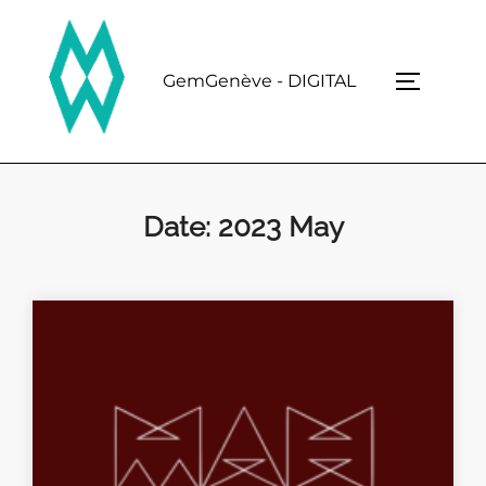
Skip
to
content
GemGenève - DIGITAL
TOGGLE 
Date:
2023 May