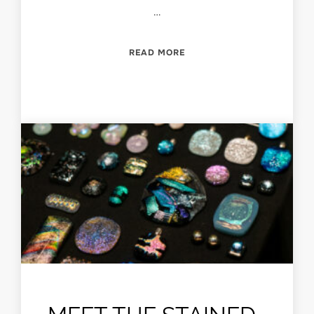
…
“MEET THE DIAMOND-CUT
READ MORE