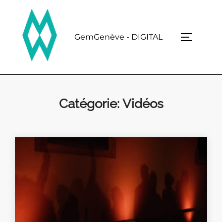
Skip
to
content
GemGenève - DIGITAL
TOGGLE 
Catégorie:
Vidéos