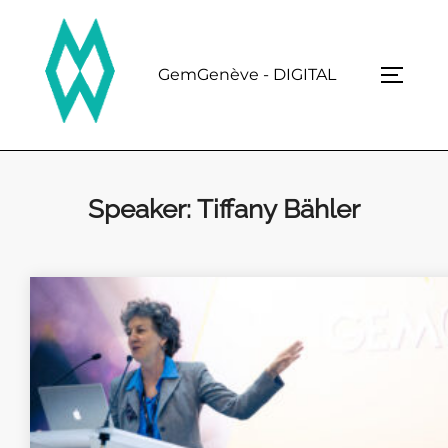
Skip
to
content
GemGenève - DIGITAL
TOGGL
Speaker:
Tiffany Bähler