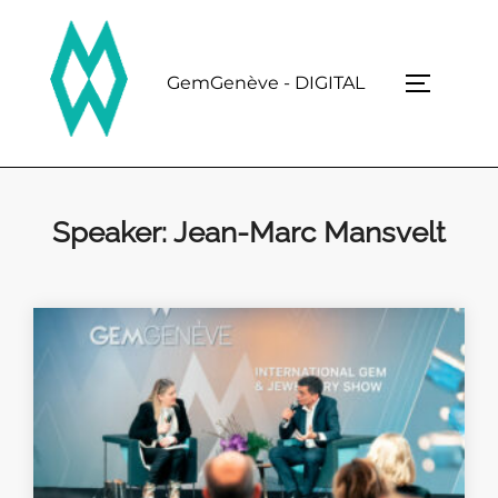
Skip
to
content
GemGenève - DIGITAL
TOGGLE 
Speaker:
Jean-Marc Mansvelt