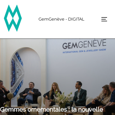
Skip
to
content
GemGenève - DIGITAL
TOGG
Gemmes ornementales : la nouvelle