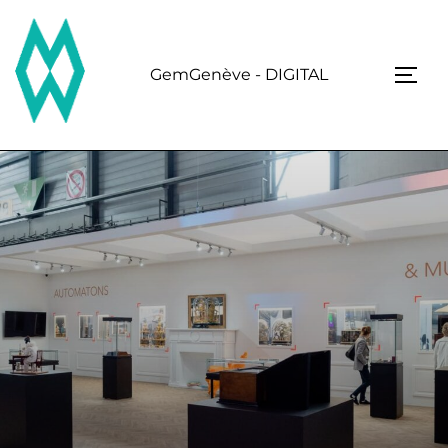
Skip
to
content
GemGenève - DIGITAL
TOGG